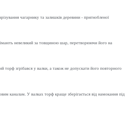
зрізування чагарнику та залишків деревини - пригнобленої
імають невеликий за товщиною шар, перетворюючи його на
 торф згрібався у валки, а також не допускати його повторного
вим каналам. У валках торф краще зберігається від намокання під