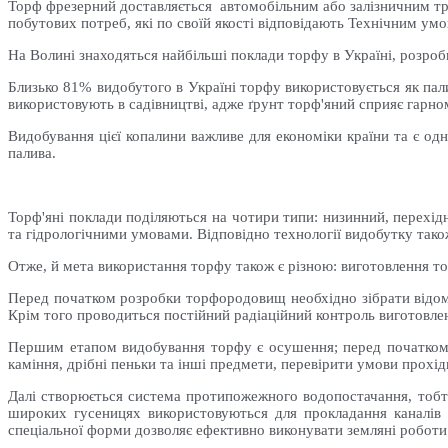
Торф фрезерний доставляється автомобільним або залізничним тр
побутових потреб, які по своїй якості відповідають Технічним у
На Волині знаходяться найбільші поклади торфу в Україні, розроб
Близько 81% видобутого в Україні торфу використовується як пал
використовують в садівництві, адже ґрунт торф'яний сприяє гарно
Видобування цієї копалини важливе для економіки країни та є од
палива.
Торф'яні поклади поділяються на чотири типи: низинний, перехі
та гідрологічними умовами. Відповідно технології видобутку тако
Отже, й мета використання торфу також є різною: виготовлення то
Перед початком розробки торфородовищ необхідно зібрати відомо
Крім того проводиться постійний радіаційний контроль виготовлен
Першим етапом видобування торфу є осушення; перед початком з
каміння, дрібні пеньки та інші предмети, перевірити умови прохі
Далі створюється система протипожежного водопостачання, тобто
широких гусеницях використовуються для прокладання каналів 
спеціальної форми дозволяє ефективно виконувати земляні роботи