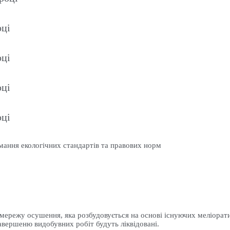
оці
оці
оці
оці
мання екологічних стандартів та правових норм
 мережу осушення, яка розбудовується на основі існуючих меліора
завершеню видобувних робіт будуть ліквідовані.