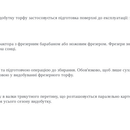
обутку торфу застосовується підготовка поверхні до експлуатації: 
рактора з фрезерним барабаном або ножовим фрезером. Фрезери зн
а сонці.
а підготовчою операцією до збирання. Обов'язково, щоб лише сухий
овою у видобуванні фрезерного торфу.
 в валки трикутного перетину, що розташовується паралельно карто
м усього сезону видобутку.