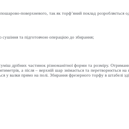
пошарово-поверхневого, так як торф’яний поклад розробляється одн
ю сушіння та підготовчою операцією до збирання;
суміш дрібних частинок різноманітної форми та розміру. Отриманн
нтиметрів, а після – верхній шар знімається та перетворюється на
ся у валки прямо на полі. Збирання фрезерного торфу в штабелі зд