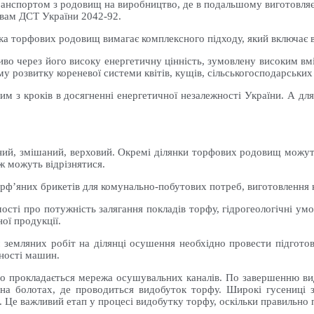
анспортом з родовищ на виробництво, де в подальшому виготовляєт
мовам ДСТ України 2042-92.
ка торфових родовищ вимагає комплексного підходу, який включає в
иво через його високу енергетичну цінність, зумовлену високим в
му розвитку кореневої системи квітів, кущів, сільськогосподарських
ним з кроків в досягненні енергетичної незалежності України. А д
дний, змішаний, верховий. Окремі ділянки торфових родовищ можуть
ж можуть відрізнятися.
рф’яних брикетів для комунально-побутових потреб, виготовлення к
сті про потужність залягання покладів торфу, гідрогеологічні умо
ої продукції.
емляних робіт на ділянці осушення необхідно провести підготовчі
дності машин.
 прокладається мережа осушувальних каналів. По завершенню видо
на болотах, де проводиться видобуток торфу. Широкі гусениці з
. Це важливий етап у процесі видобутку торфу, оскільки правильн