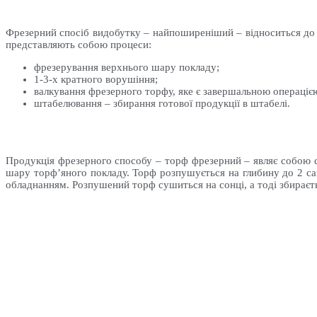
Фрезерний спосіб видобутку – найпоширеніший – відноситься до 
представляють собою процеси:
фрезерування верхнього шару покладу;
1-3-х кратного ворушіння;
валкування фрезерного торфу, яке є завершальною операціє
штабелювання – збирання готової продукції в штабелі.
Продукція фрезерного способу – торф фрезерний – являє собою 
шару торф’яного покладу. Торф розпушується на глибину до 2 са
обладнанням. Розпушений торф сушиться на сонці, а тоді збираєть