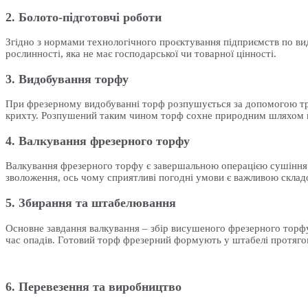
2. Болото-підготовчі роботи
Згідно з нормами технологічного проєктування підприємств по вид
рослинності, яка не має господарської чи товарної цінності.
3. Видобування торфу
При фрезерному видобуванні торф розпушується за допомогою т
крихту. Розпушений таким чином торф сохне природним шляхом н
4. Валкування фрезерного торфу
Валкування фрезерного торфу є завершальною операцією сушіння т
зволоження, ось чому сприятливі погодні умови є важливою склад
5. Збирання та штабелювання
Основне завдання валкування – збір висушеного фрезерного торфу
час опадів. Готовий торф фрезерний формують у штабелі протяго
6. Перевезення та виробництво