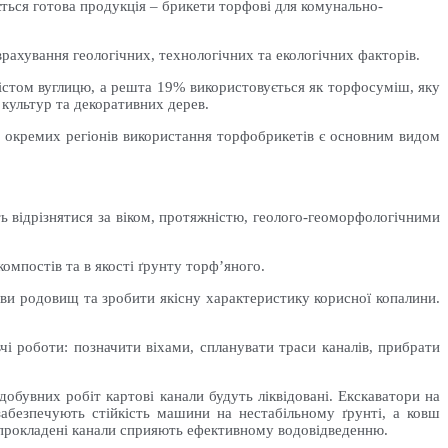
ься готова продукція – брикети торфові для комунально-
рахування геологічних, технологічних та екологічних факторів.
містом вуглицю, а решта 19% використовується як торфосуміш, яку
 культур та декоративних дерев.
ля окремих регіонів використання торфобрикетів є основним видом
 відрізнятися за віком, протяжністю, геолого-геоморфологічними
омпостів та в якості ґрунту торф’яного.
ви родовищ та зробити якісну характеристику корисної копалини.
 роботи: позначити віхами, спланувати траси каналів, прибрати
бувних робіт картові канали будуть ліквідовані. Екскаватори на
абезпечують стійкість машини на нестабільному ґрунті, а ковш
о прокладені канали сприяють ефективному водовідведенню.