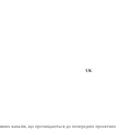
UK
EN
тивних каналів, що прочищаються до попередніх проєктних