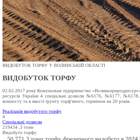
ВИДОБУТОК ТОРФУ У ВОЛИНСЬКІЙ ОБЛАСТІ
ВИДОБУТОК ТОРФУ
02.02.2017 року Комунальне підприємство «Волиньприродресурс» В
ресурсів України 4 спеціальні дозволи №6176, №6177, №6178,
компосту та в якості ґрунту торф'яного, терміном на 20 років.
Реалізація видобутого торфу
4
Спеціальні дозволи
219434
,3 тонн
Видобуто торфу
50 771,3 тонн торфу фрезерного видобуто в 2024 