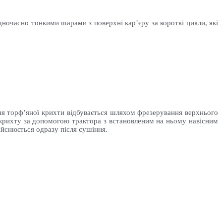
очасно тонкими шарами з поверхні кар’єру за короткі цикли, які
я торф’яної крихти відбувається шляхом фрезерування верхнього
 крихту за допомогою трактора з встановленим на ньому навісним
ійснюється одразу після сушіння.