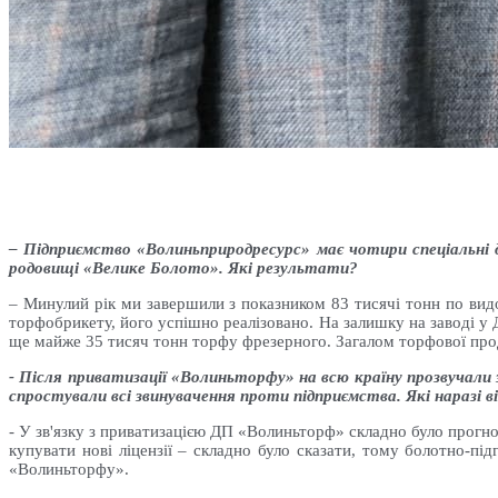
– Підприємство «Волиньприродресурс» має чотири спеціальні
родовищі «Велике Болото». Які результати?
– Минулий рік ми завершили з показником 83 тисячі тонн по вид
торфобрикету, його успішно реалізовано. На залишку на заводі у
ще майже 35 тисяч тонн торфу фрезерного. Загалом торфової проду
- Після приватизації «Волиньторфу» на всю країну прозвучали
спростували всі звинувачення проти підприємства. Які наразі 
- У зв'язку з приватизацією ДП «Волиньторф» складно було прогноз
купувати нові ліцензії – складно було сказати, тому болотно-під
«Волиньторфу».