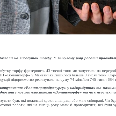
 дозволи на видобуток торфу. У минулому році роботи проводил
обутку торфу фрезерного. 43 тисячі тонн ми запустили на перероб
 ДП «Волиньторф» у Маневичах лишилося більше 9 тисяч тонн. Окрем
кції підприємство реалізувало на суму 74 мільйон 745 тисяч 684 г
 звинувачення «Волиньприродресурсу» у надприбутках та махінаці
відносини з новими власниками «Волиньторфу» та чи є перспекти
увати будь-які подальші кроки співпраці або ж не співпраці. Чи бу
готовчі роботи, які на кінець року мали б проводитися, всі були з