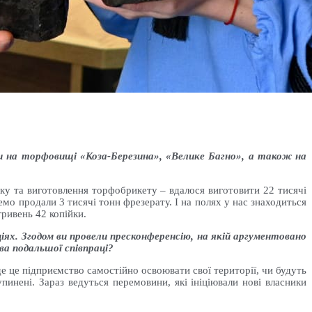
и на торфовищі «Коза-Березина», «Велике Багно», а також на
ку та виготовлення торфобрикету – вдалося виготовити 22 тисячі
о продали 3 тисячі тонн фрезерату. І на полях у нас знаходиться
ривень 42 копійки.
ях. Згодом ви провели пресконференсію, на якій аргументовано
ва подальшої співпраці?
де це підприємство самостійно освоювати свої території, чи будуть
упинені. Зараз ведуться перемовини, які ініціювали нові власники