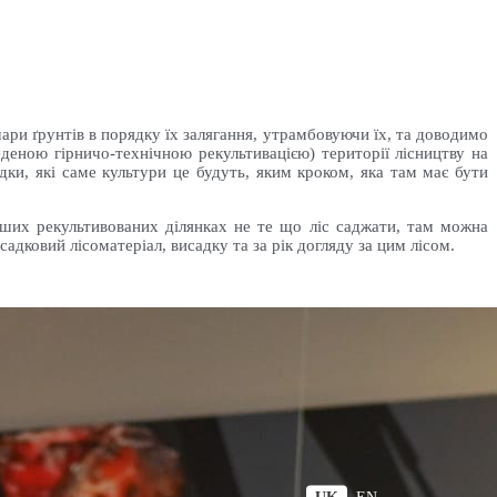
ри ґрунтів в порядку їх залягання, утрамбовуючи їх, та доводимо
еденою гірничо-технічною рекультивацією) території лісництву на
адки, які саме культури це будуть, яким кроком, яка там має бути
аших рекультивованих ділянках не те що ліс саджати, там можна
адковий лісоматеріал, висадку та за рік догляду за цим лісом.