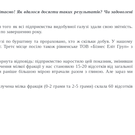
ітаємо! Як вдалося досягти таких результатів? Чи задоволені
ого як всі підприємства видобувної галузі здали свою звітність.
и по завершенню року.
лузі по бурштину та прораховано, хто ж скільки добув. У нашому
. Третє місце посіло також рівненське ТОВ «Бізнес Еліт Груп» з
горнута відповідь: підприємство наростило цей показник, змінивши
ня мілкої фракції у нас становило 15-20 відсотків від загальної
ми раніше більшою мірою втрачали разом з глиною. Але зараз ми
чена мілка фракція (0-2 грами та 2-5 грами) склала 60 відсотків