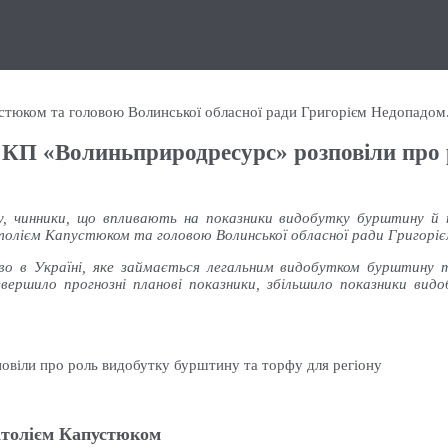
стюком та головою Волинської обласної ради Григорієм Недопадом
к КП «Волиньприродресурс» розповіли про
ону, чинники, що впливають на показники видобутку бурштину
атолієм Капустюком та головою Волинської обласної ради Григорі
о в Україні, яке займається легальним видобутком бурштину т
евершило прогнозні планові показники, збільшило показники ви
атолієм Капустюком