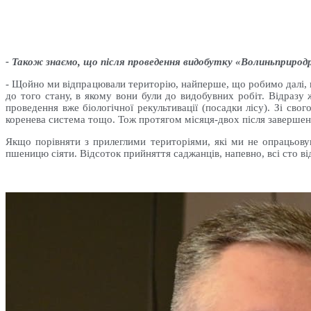
- Також знаємо, що після проведення видобутку «Волиньприродр
- Щойно ми відпрацювали територію, найперше, що робимо далі, ц
до того стану, в якому вони були до видобувних робіт. Відразу 
проведення вже біологічної рекультивації (посадки лісу). Зі сво
коренева система тощо. Тож протягом місяця-двох після завершен
Якщо порівняти з прилеглими територіями, які ми не опрацьову
пшеницю сіяти. Відсоток прийняття саджанців, напевно, всі сто від