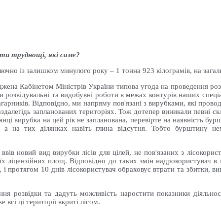
ати труднощі, які саме?
лючно із залишком минулого року – 1 тонна 923 кілограмів, на зага
рджена Кабінетом Міністрів України типова угода на проведення ро
ити розвідувальні та видобувні роботи в межах контурів наших спе
чагарників. Відповідно, ми напряму пов'язані з вирубками, які прово
аздалегідь запланованих територіях. Тож дотепер виникали певні 
лянці вирубка на цей рік не запланована, перевірте на наявність бур
, а на тих ділянках навіть глина відсутня. Тобто бурштину не
 ввів новий вид вирубки лісів для цілей, не пов'язаних з лісокор
їх ліцензійних площ. Відповідно до таких змін надрокористувач в 
, і протягом 10 днів лісокористувач обраховує втрати та збитки, ви
ення розвідки та дадуть можливість наростити показники діяльн
 всі ці території вкриті лісом.