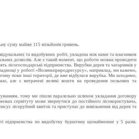
льну суму майже 115 мільйонів гривень.
звідувальних та видобувних робіт, укладена між нами та власником
ціальних дозволів. Але є такий момент, що роботи можна проводити
дять лісогосподарські підприємства. Вирубки дерев та чагарників у
складнощі у роботі «Волиньприродресурсу», наприклад, ми кажемо,
штину поки інші території, де вже відбулася вирубка. Ми заходимо,
має, але є витрачені великі кошти на проведення польових та
истуванням, тому ми пішли паралельно шляхом укладання договору
межах сервітуту може звернутися до постійного лісокористувача,
писує лісорубний квиток та приступає до вивільнення від дерев та
ості підприємства по видобутку бурштину щонайменше у 5 разів.