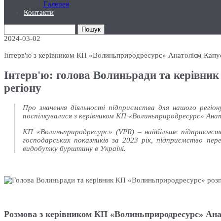
Галерея
Контакти
Пошук
2024-03-02
Інтерв'ю з керівником КП «Волиньприродресурс» Анатолієм Капу
Інтерв'ю: голова Волиньради та керівни
регіону
Про значення діяльності підприємства для нашого регі
поспілкувалися з керівником КП «Волиньприродресурс» Ан
КП «Волиньприродресурс» (VPR) – найбільше підприємств
господарських показників за 2023 рік, підприємство пер
видобутку бурштину в Україні.
Розмова з керівником КП «Волиньприродресурс» Ан