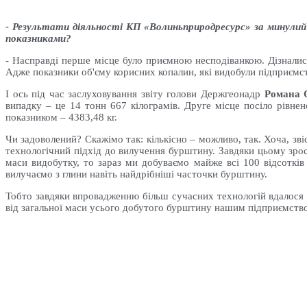
- Результати діяльності КП «Волиньприродресурс» за минулий
показниками?
- Насправді перше місце було приємною несподіванкою. Дізналися
Адже показники об'єму корисних копалин, які видобули підприємст
І ось під час заслуховування звіту голови Держгеонадр
Романа 
випадку – це 14 тонн 667 кілограмів. Друге місце посіло рівне
показником – 4383,48 кг.
Чи задоволений? Скажімо так: кількісно – можливо, так. Хоча, зв
технологічний підхід до вилучення бурштину. Завдяки цьому зрос
маси видобутку, то зараз ми добуваємо майже всі 100 відсоткі
вилучаємо з глини навіть найдрібніші часточки бурштину.
Тобто завдяки впровадженню більш сучасних технологій вдалося з
від загальної маси усього добутого бурштину нашим підприємством