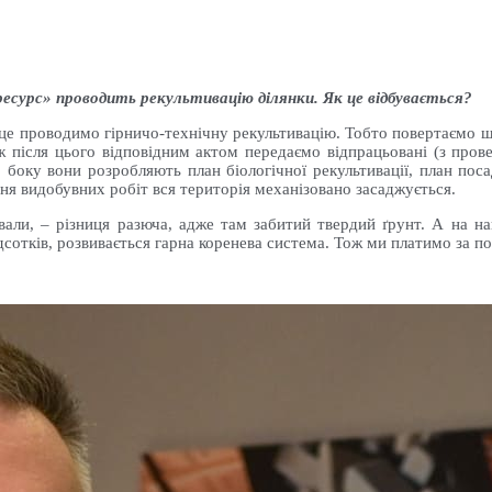
есурс» проводить рекультивацію ділянки. Як це відбувається?
е проводимо гірничо-технічну рекультивацію. Тобто повертаємо ша
ж після цього відповідним актом передаємо відпрацьовані (з пров
го боку вони розробляють план біологічної рекультивації, план пос
ня видобувних робіт вся територія механізовано засаджується.
вали, – різниця разюча, адже там забитий твердий ґрунт. А на н
сотків, розвивається гарна коренева система. Тож ми платимо за пос