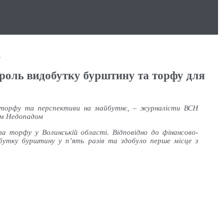
.
 роль видобутку бурштину та торфу для
 й торфу та перспективи на майбутнє, – журналісти ВСН
єм Недопадом
а торфу у Волинській області. Відповідно до фінансово-
добутку бурштину у п’ять разів та здобуло перше місце з