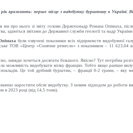
 рік вражають: перше місце з видобутку бурштину в Україні. В
 ми про нього зі звіту голови Держгеонадр Романа Опімаха, після т
ва, здаються звітами до Державної служби геології та надр Україн
Опімаха
були озвучені показники всіх підприємств видобувної га
нське ТОВ «Центр «Сонячне ремесло» з показником – 11 623,04 кг
існо, завжди хочеться досягати більшого. Якісно? Тут потрібна роз
ла можливість видобувати мілку фракцію. Тобто якщо раніше вилучен
в покладів. Це той дрібний бурштин, – фракції 0-2 грами, – яку 
начно наростити обсяг видобутку. З новим підходом до роботи вилу
 в 2023 році (від 14,5 тонн).