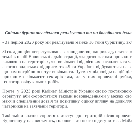
- Скільки бурштину вдалося реалізувати та чи доводилося дол
- За період 2023 року ми реалізували майже 16 тонн бурштину, вк
Зі складнощів: неврегульоване законодавство, наприклад, є затве
землі в особі Волинської адміністрації, яка дозволяє нам провод
виключно на територіях, які вивільнені від лісових насаджень та 
лісогосподарських підприємств «Ліси України» відбуваються на з
що нам потрібно ось тут вивільнити. Чуємо у відповідь: на цій ді
проходимо кількасот гектарів там, де у них проведені рубки
геологорозвідувальних робіт.
Проте, у 2023 році Кабінет Міністрів України своєю постановою
сервітуту, аби скористатися такими нововведеннями у межах сво
маючи спеціальний дозвіл та позитивну оцінку впливу на довкілля
чагарників на заявленій території.
Такі зміни значно спростять доступ до територій після провед
Бурштину у нас вистачить, головне – до нього підступитися. Майже